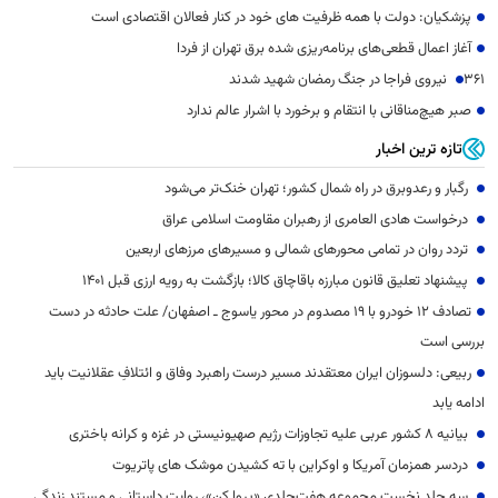
پزشکیان: دولت با همه ظرفیت های خود در کنار فعالان اقتصادی است
آغاز اعمال قطعی‌های برنامه‌ریزی شده برق تهران از فردا
۳۶۱ نیروی فراجا در جنگ رمضان شهید شدند
صبر هیچ‌مناقانی با انتقام و برخورد با اشرار عالم ندارد
تازه ترین اخبار
رگبار و رعدوبرق در راه شمال کشور؛ تهران خنک‌تر می‌شود
درخواست هادی العامری از رهبران مقاومت اسلامی عراق
تردد روان در تمامی محورهای شمالی و مسیرهای مرزهای اربعین
پیشنهاد تعلیق قانون مبارزه باقاچاق کالا؛ بازگشت به رویه ارزی قبل 1401
تصادف ۱۲ خودرو با ۱۹ مصدوم در محور یاسوج ـ اصفهان/ علت حادثه در دست
بررسی است
ربیعی: دلسوزان ایران معتقدند مسیر درست راهبرد وفاق و ائتلافِ عقلانیت باید
ادامه یابد
بیانیه ۸ کشور عربی علیه تجاوزات رژیم صهیونیستی در غزه و کرانه باختری
دردسر همزمان آمریکا و اوکراین با ته کشیدن موشک های پاتریوت
سه جلد نخست مجموعه هفت‌جلدی «پروا کن»، روایت داستانی و مستند زندگی