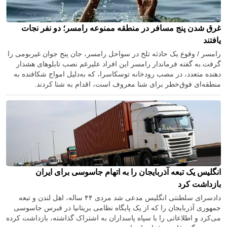
غرق شدن پنج مسافر در منطقه ممنوعه رامسر؛ دو نفر نجات
یافتند
رامسر / وقوع یک حادثه تلخ در سواحل رامسر، جان پنج جوان غیربومی را
گرفت.به گفته فرماندار رامسر این افراد علیرغم نصب تابلوهای هشدار
دهنده متعدد، در مصب رودخانه توسکاسرا، که به‌دلیل امواج شکافنده به
منطقه‌ای فوق‌خطر برای شنا معروف است، اقدام به شنا کردند.
انگلیس یک‌ تبعه آذربایجان را به اتهام جاسوسی برای ایران
بازداشت کرد
دادسرای سلطنتی انگلیس مدعی شد مردی ۴۴ ساله، اهل لندن و تبعه
جمهوری آذربایجان را که از یک‌ پایگاه نظامی بریتانیا در قبرس جاسوسی
می‌کرد و اطلاعاتی را با سپاه پاسداران به اشتراک گذاشته، بازداشت کرده