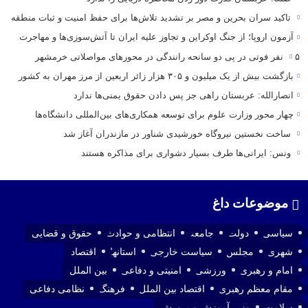
تاکید سران بحرین و مصر بر تشدید تلاش‌ها برای حفظ امنیت و ثبات منطقه
آزمون اروپا؛ از جنگ اوکراین و تجاوز علیه ایران تا آتش‌سوزی‌ها و مهاجرت
۵ نفر فوتی در پی دو سانحه رانندگی در محور‌های مواصلاتی خرمشهر
بازگشت بیش از یک میلیون و ۳۰۵ هزار زائر اربعین از مرز مهران به کشور
انصارالله: عربستان راهی جز پس دادن حقوق یمنی‌ها ندارد
چهار محور وزارت علوم برای توسعه همکاری‌های بین‌المللی دانشگاه‌ها
ساخت نخستین نیروگاه خورشیدی شناور در مازندران آغاز شد
ونس: ایرانی‌ها طرف بسیار دشواری برای مذاکره هستند
موضوعات داغ
سیاسی
دولت
جامعه
انتظامی و حوادث
حقوق و قضایی
شهری
مجلس
سیاست خارجی
استانها
اقتصاد
امام و رهبری
ورزشی
امنیتی و دفاعی
بین الملل
مقام معظم رهبری
اقتصاد بین الملل
فرهنگ
نظامی دفاعی
سلامت
وزیر آموزش و پرورش