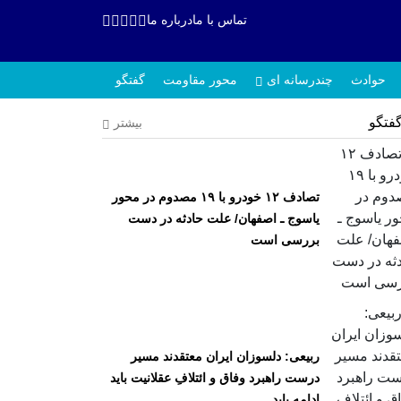
تماس با ما
درباره ما
حوادث
چندرسانه ای
محور مقاومت
گفتگو
فتگو
بیشتر
تصادف ۱۲ خودرو با ۱۹ مصدوم در محور
یاسوج ـ اصفهان/ علت حادثه در دست
بررسی است
ربیعی: دلسوزان ایران معتقدند مسیر
درست راهبرد وفاق و ائتلافِ عقلانیت باید
ادامه یابد