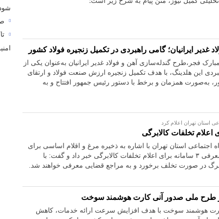
حلیلی کمیل نیوز، متن پیام به شرح زیر است؛
شود
صنع
تا
امنی
اد غدیر ایرانیان؛ گامی راهبردی در تکمیل زنجیره فولاد کشور
ه مبارک فجر،طرح گندله‌سازی آهن و فولاد غدیر ایرانیان به‌عنوان یکی از
ردی این هلدینگ، با هدف تکمیل زنجیره ارزش صنعت فولاد و ارتقای
، به‌صورت همزمان و برخط با دستور رئیس جمهور افتتاح و به
عی استان تهران اعلام کرد
ه اجتماعی استان تهران با اشاره به ذخیره مرغ و اقلام اساسی برای
ماه مبارک رمضان، از معرفی ۳ سامانه برای اعلام تخلفات کالابرگی خبر داد و گفت: با
ابرگ در صورت تخلف برخورد و به مراجع قضایی معرفی خواهند شد.
ز طرح ملی صدور آنی کارت هوشمند سوخت
رت هوشمند سوخت با هدف افزایش سرعت ارائه خدمات، کاهش