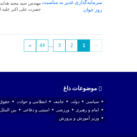
مهندس سید مجید هدایت 
حضرت علی اکبر علیه الس
»
44
…
3
2
1
«
موضوعات داغ
سیاسی
دولت
جامعه
انتظامی و حوادث
حقوق 
امام و رهبری
ورزشی
امنیتی و دفاعی
بین الملل
وزیر آموزش و پرورش