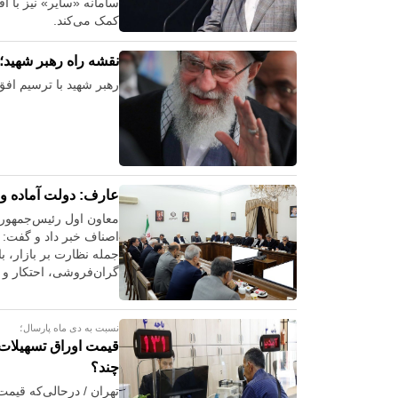
سامانه «سایر» نیز با 
کمک می‌کند.
نقشه راه رهبر شهید؛ 
رهبر شهید با ترسیم افق
عارف: دولت آماده وا
معاون اول رئیس‌جمهوری 
اصناف خبر داد و گفت: د
جمله نظارت بر بازار، ب
گران‌فروشی، احتکار و ک
نسبت به دی ماه پارسال؛
قیمت اوراق تسهیلات
چند؟