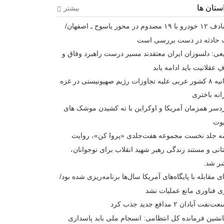
ستان ها
بیشتر
تصادف ۱۲ خودرو با ۱۹ مصدوم در محور یاسوج ـ اصفهان/
 حادثه در دست بررسی است
عی: دلسوزان ایران معتقدند مسیر درست راهبرد وفاق و
فِ عقلانیت باید ادامه یابد
بیانیه ۸ کشور عربی علیه تجاوزات رژیم صهیونیستی در غزه
انه باختری
دسر همزمان آمریکا و اوکراین با ته کشیدن موشک های
یوت
 جلد نخست مجموعه هفت‌جلدی «پروا کن»، روایت
انی و مستند زندگی رهبر شهید انقلاب برای نوجوانان،
ر شد.
ی مقابله با پایگاه‌های آمریکا سال‌ها برنامه‌ریزی شده بود/
ی فناوری مانع عملیات نشد
نفت آبادان ۲ مدافع جدید جذب کرد
نشین فرمانده کل انتظامی: انسجام ملی باید پاسداری