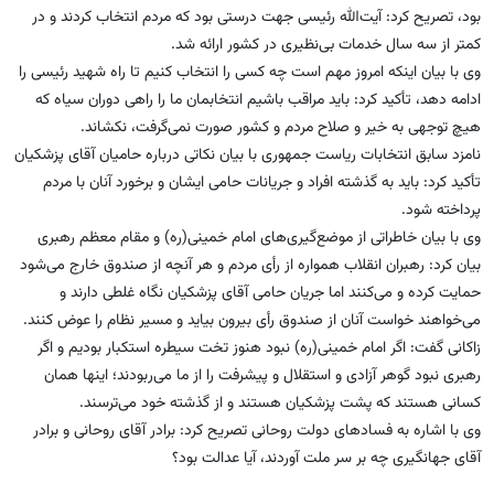
بود، تصریح کرد: آیت‌الله رئیسی جهت درستی بود که مردم انتخاب کردند و در
کمتر از سه سال خدمات بی‌نظیری در کشور ارائه شد.
وی با بیان اینکه امروز مهم است چه کسی را انتخاب کنیم تا راه شهید رئیسی را
ادامه دهد، تأکید کرد: باید مراقب باشیم انتخابمان ما را راهی دوران سیاه که
هیچ توجهی به خیر و صلاح مردم و کشور صورت نمی‌گرفت، نکشاند.
نامزد سابق انتخابات ریاست جمهوری با بیان نکاتی درباره حامیان آقای پزشکیان
تأکید کرد: باید به گذشته افراد و جریانات حامی ایشان و برخورد آنان با مردم
پرداخته شود.
وی با بیان خاطراتی از موضع‌گیری‌های امام خمینی(ره) و مقام معظم رهبری
بیان کرد: رهبران انقلاب همواره از رأی مردم و هر آنچه از صندوق خارج می‌شود
حمایت کرده و می‌کنند اما جریان حامی آقای پزشکیان نگاه غلطی دارند و
می‌خواهند خواست آنان از صندوق رأی بیرون بیاید و مسیر نظام را عوض کنند.
زاکانی گفت: اگر امام خمینی(ره) نبود هنوز تخت سیطره استکبار بودیم و اگر
رهبری نبود گوهر آزادی و استقلال و پیشرفت را از ما می‌ربودند؛ اینها همان
کسانی هستند که پشت پزشکیان هستند و از گذشته خود می‌ترسند.
وی با اشاره به فسادهای دولت روحانی تصریح کرد: برادر آقای روحانی و برادر
آقای جهانگیری چه بر سر ملت آوردند، آیا عدالت بود؟