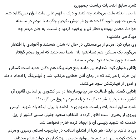
نامزد سابق انتخابات ریاست جمهوری
با بیان اینکه ملت می‌دانند چه کنند و درک و فهم عالی ملت ایران نمی‌گذارد شما
رئیس جمهور شوید گفت: هنوز فراموش نکردیم چگونه با مردم در مسئله
حوادث معدن یورت و قطار تبریز برخورد کردید و نسبت به جان مردم چه
دیدگاهی داشتید؟
وی بیان کرد: مردم از بی‌مسکنی در حال له شدن هستند و آخوندی با افتخار
می‌گوید یک مسکن هم نساختم؛ بله؛ شما نساختید که امروز مردم گرفتار
هستند چون متوجه درد مردم نیستید.
زاکانی عنوان کرد: شعارهایی مانند رفع فیلترینگ هم دکان جدید است کسانی
این حرف را می‌زنند که در زمان آنان خطایی مرتکب شد و فیلترینگ را انجام دادند
و امروز از فیلترشکن سود می‌کنند.
زاکایی گفت: برای فعالیت هر پیام‌رسان‌ها در هر کشوری بر اساس قانون آن
کشور باید برخورد شود؛ بگویید چرا به مردم دروغ می گویید؟!
نامزد سابق انتخابات ریاست جمهوری در ادامه با بیان اینکه راه شهید رئیسی
پیروی از رهبری است اظهار کرد: با انتخاب سعید جلیلی مسیر کشور از ریل
خدمت که شهید رئیسی آن را ایجاد کرده خارج نخواهد شد.
وی با تاکید بر اینکه هر کجا از ابتدای انقلاب در چارچوب اسلام، رهبری و مردم
حرکت کردیم پیروز بودیم به سوابق حامیان پزشکیان در دولت‌های مختلف