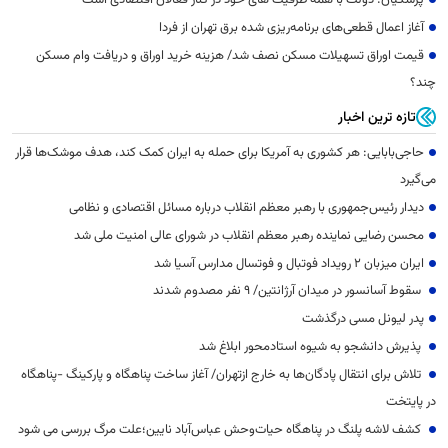
پزشکیان: دولت با همه ظرفیت های خود در کنار فعالان اقتصادی است
آغاز اعمال قطعی‌های برنامه‌ریزی شده برق تهران از فردا
قیمت اوراق تسهیلات مسکن نصف شد/ هزینه خرید اوراق و دریافت وام مسکن
چند؟
تازه ترین اخبار
حاجی‌بابایی: هر کشوری به آمریکا برای حمله به ایران کمک کند، هدف موشک‌ها قرار
می‌گیرد
دیدار رئیس‌جمهوری با رهبر معظم انقلاب درباره مسائل اقتصادی و نظامی
محسن رضایی نماینده رهبر معظم انقلاب در شورای عالی امنیت ملی شد
ایران میزبان ۲ رویداد فوتبال و فوتسال مدارس آسیا شد
سقوط آسانسور در میدان آرژانتین/ ۹ نفر مصدوم شدند
پدر لیونل مسی درگذشت
پذیرش دانشجو به شیوه استادمحور ابلاغ شد
تلاش برای انتقال پادگان‌ها به خارج ازتهران/ آغاز ساخت پناهگاه و پارکینگ -پناهگاه
در پایتخت
کشف لاشه پلنگ در پناهگاه حیات‌وحش عباس‌آباد نایین؛علت مرگ بررسی می شود