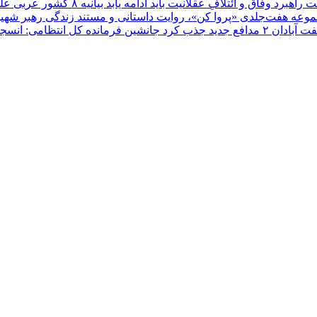
اهبرد وفاق و ائتلافِ عقلانیت باید ادامه یابد
بیانیه ۸ کشور عربی علیه تجاوزات رژیم صهیونیستی در غزه و کرانه باختری
ه هفت‌جلدی «پروا کن»، روایت داستانی و مستند زندگی رهبر شهید ا
۲ مدافع جدید جذب کرد
جانشین فرمانده کل انتظامی: انسجا