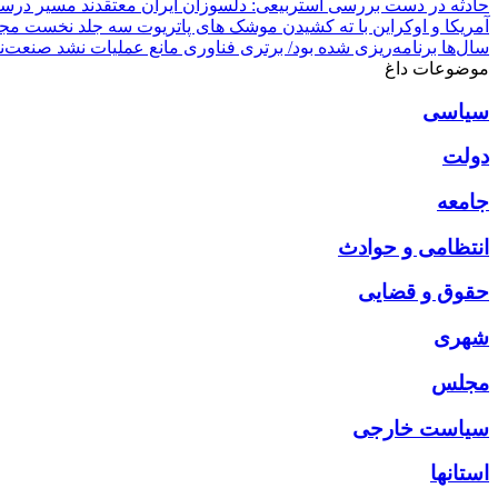
حادثه در دست بررسی است
ربیعی: دلسوزان ایران معتقدند مسیر درست ر
آمریکا و اوکراین با ته کشیدن موشک های پاتریوت
سه جلد نخست مجموع
سال‌ها برنامه‌ریزی شده بود/ برتری فناوری مانع عملیات نشد
صنعت‌نفت آبادان 
موضوعات داغ
سیاسی
دولت
جامعه
انتظامی و حوادث
حقوق و قضایی
شهری
مجلس
سیاست خارجی
استانها