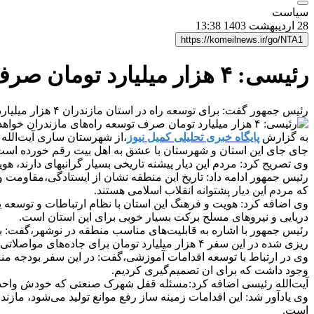
سیاست
28 اردیبهشت 1403 13:38
https://komeilnews.ir/go/NTA1
رئیسی: ۴ هزار میلیارد تومان صرف توسعه راه‌های مازندران خواهد شد
رئیس جمهور گفت: برای توسعه راه در استان مازندران ۴ هزار میلیارد تومان اختصاص پیدا کرده است.
به گزارش
پایگاه خبری تحلیلی کمیل نیوز
،از شهرستان ساری آیت‌الله 
جای جای این استان و شهرستان با عشق به اهل بیت رقم خورده است
وی تصریح کرد: مردم این دیار پیشنه تاریخی بسیار گرانبهای دارند، هویت این مردم با ۱۰ هزار ۴۰۰ شهید این استان رقم خورده و جانباز و ایثارگران گواه بسیار مناسبی برا
رئیس جمهور ادامه داد: تاریخ این منطقه نشان از ایستادگی،مقاومت 
که مردم این دیار پشتوانه انقلاب اسلامی هستند.
وی اضافه کرد: هویت و فرهنگ این استان با نظام ارتباطات و توسعه ی
دریایی و نیروهای مسلح برکت بسیار خوبی برای این استان است.
رئیس جمهور با اشاره به قابلیت‌های مناسب منطقه در نوشهر،گفت: بند
ریزی شده در این سفر ۴ هزار میلیارد تومان برای جاده‌های مواصلاتی استان هزینه شود.
وی در ارتباط با توسعه اقدامات آموزشی،گفت: در این سفر بودجه من
وجود داشت که برای ان تصمیم‌گیری کردیم.
آیت‌الله رئیسی اضافه کرد:مسئله قفل شهرک صنعتی که خودش واحدهای ت
وی یادآور شد: این اقدامات زمینه ساز رفع موانع تولید می‌شود، م
است.