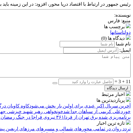
رئیس جمهور در ارتباط با اقتصاد دریا محور، افزود: در این زمینه باید 
نویسنده:
منبع: فارس
برچسب ها
دولت
استانها
دیدگاه ها (0)
نام شما
ایمیل:
11 + 3 =
ارسال دیدگاه
اخبار مرتبط
پربازدیدترین ها
آخرین سریال اکبر عبدی برای اولین بار پخش می‌شود
کاوه کاویان د
خورد
علی کریمی از سپاهان جدا شد
خونخواهی رهبر شهید خیزشی جهانی
برنامه‌ریزی شده برق تهران از فردا
۳۶۱ نیروی فراجا در جنگ رمضان شهید شدند
تازه ترین اخبار
تردد روان در تمامی محورهای شمالی و مسیرهای مرزهای اربعین
پیشن